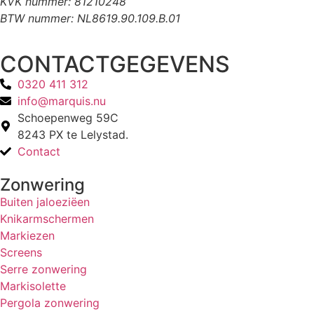
KVK nummer: 81210248
BTW nummer: NL8619.90.109.B.01
CONTACTGEGEVENS
0320 411 312
info@marquis.nu
Schoepenweg 59C
8243 PX te Lelystad.
Contact
Zonwering
Buiten jaloeziëen
Knikarmschermen
Markiezen
Screens
Serre zonwering
Markisolette
Pergola zonwering