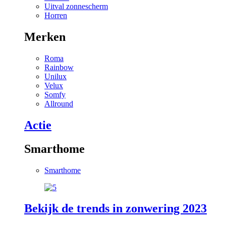
Uitval zonnescherm
Horren
Merken
Roma
Rainbow
Unilux
Velux
Somfy
Allround
Actie
Smarthome
Smarthome
Bekijk de trends in zonwering 2023