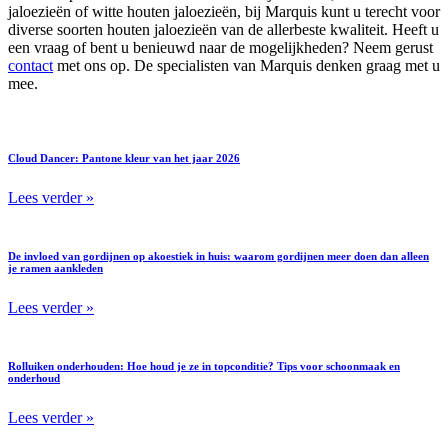
jaloezieën of witte houten jaloezieën, bij Marquis kunt u terecht voor
diverse soorten houten jaloezieën van de allerbeste kwaliteit. Heeft u
een vraag of bent u benieuwd naar de mogelijkheden? Neem gerust
contact
met ons op. De specialisten van Marquis denken graag met u
mee.
Cloud Dancer: Pantone kleur van het jaar 2026
Lees verder »
De invloed van gordijnen op akoestiek in huis: waarom gordijnen meer doen dan alleen
je ramen aankleden
Lees verder »
Rolluiken onderhouden: Hoe houd je ze in topconditie? Tips voor schoonmaak en
onderhoud
Lees verder »