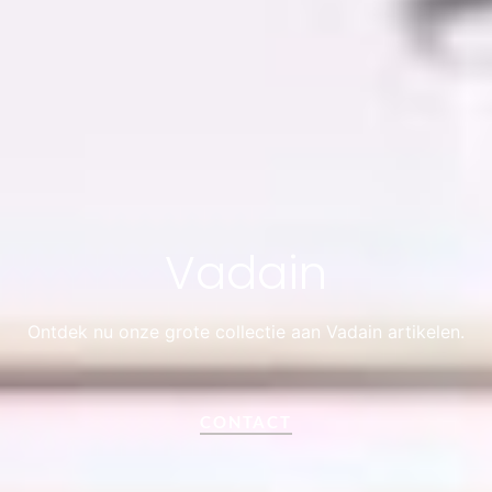
Vadain
Ontdek nu onze grote collectie aan Vadain artikelen.
CONTACT