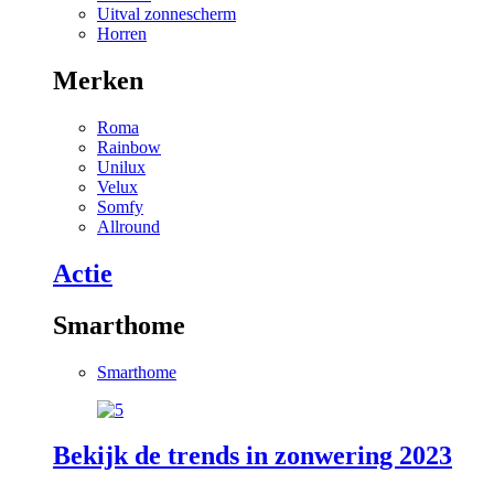
Uitval zonnescherm
Horren
Merken
Roma
Rainbow
Unilux
Velux
Somfy
Allround
Actie
Smarthome
Smarthome
Bekijk de trends in zonwering 2023