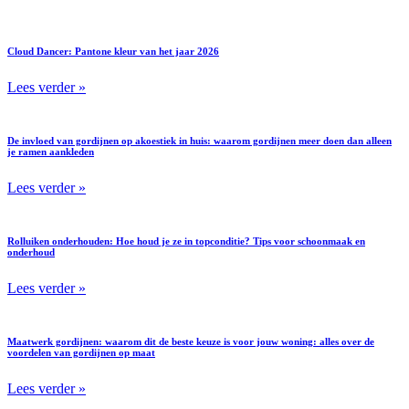
Cloud Dancer: Pantone kleur van het jaar 2026
Lees verder »
De invloed van gordijnen op akoestiek in huis: waarom gordijnen meer doen dan alleen
je ramen aankleden
Lees verder »
Rolluiken onderhouden: Hoe houd je ze in topconditie? Tips voor schoonmaak en
onderhoud
Lees verder »
Maatwerk gordijnen: waarom dit de beste keuze is voor jouw woning: alles over de
voordelen van gordijnen op maat
Lees verder »