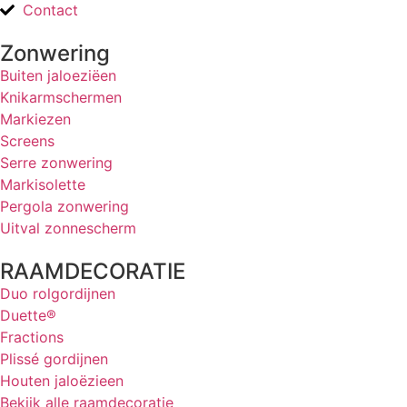
Contact
Zonwering
Buiten jaloeziëen
Knikarmschermen
Markiezen
Screens
Serre zonwering
Markisolette
Pergola zonwering
Uitval zonnescherm
RAAMDECORATIE
Duo rolgordijnen
Duette®
Fractions
Plissé gordijnen
Houten jaloëzieen
Bekijk alle raamdecoratie