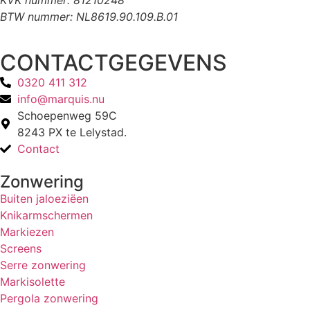
KVK nummer: 81210248
BTW nummer: NL8619.90.109.B.01
CONTACTGEGEVENS
0320 411 312
info@marquis.nu
Schoepenweg 59C
8243 PX te Lelystad.
Contact
Zonwering
Buiten jaloeziëen
Knikarmschermen
Markiezen
Screens
Serre zonwering
Markisolette
Pergola zonwering