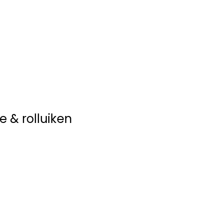
ring
Rolluiken
e & rolluiken