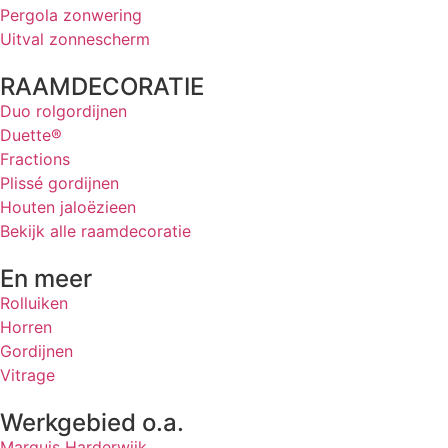
Pergola zonwering
Uitval zonnescherm
RAAMDECORATIE
Duo rolgordijnen
Duette®
Fractions
Plissé gordijnen
Houten jaloëzieen
Bekijk alle raamdecoratie
En meer
Rolluiken
Horren
Gordijnen
Vitrage
Werkgebied o.a.
Marquis Harderwijk