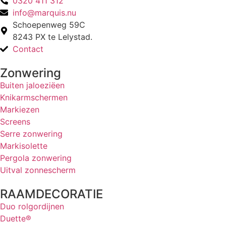
0320 411 312
info@marquis.nu
Schoepenweg 59C
8243 PX te Lelystad.
Contact
Zonwering
Buiten jaloeziëen
Knikarmschermen
Markiezen
Screens
Serre zonwering
Markisolette
Pergola zonwering
Uitval zonnescherm
RAAMDECORATIE
Duo rolgordijnen
Duette®