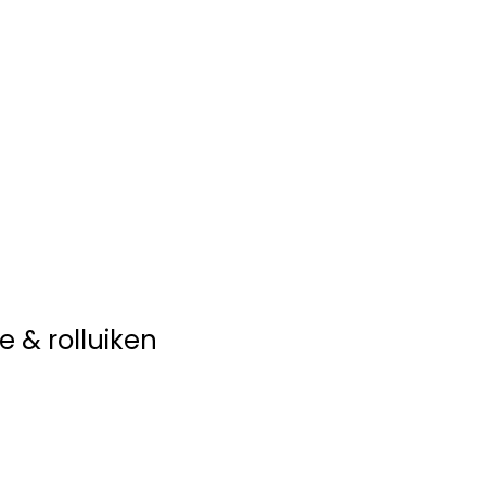
ring
Rolluiken
e & rolluiken