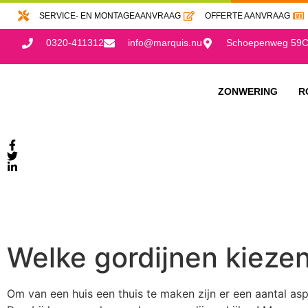
SERVICE- EN MONTAGEAANVRAAG
OFFERTE AANVRAAG
0320-411312
info@marquis.nu
Schoepenweg 59C,
ZONWERING
R
Welke gordijnen kieze
Om van een huis een thuis te maken zijn er een aantal asp